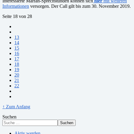
Interessierte Marfan-Sprechstunden können sich
hier
mit weiteren
Informationen
versorgen. Der Call gilt bis zum 30. November 2019.
Seite 18 von 28
13
14
15
16
17
18
19
20
21
22
↑ Zum Anfang
Suchen
Suchen
Aktiv werden