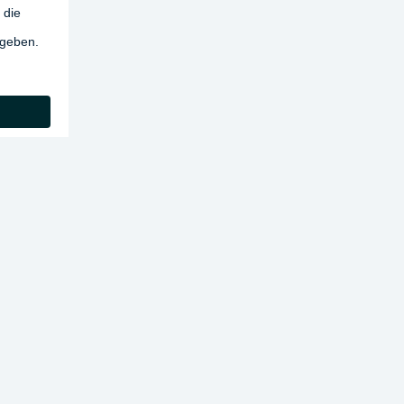
 die
egeben.