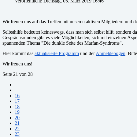
Veröffentlicht: Dienstag, 05. März 2019 16:46
Wir freuen uns auf das Treffen mit unseren aktiven Mitgliedern und 
Selbsthilfe bedeutet keineswegs, dass man sich selbst hilft, sondern
Gesprächsrunden gibt es viele Möglichkeiten, sich mit einzelnen As
spannenden Thema "Die dunkle Seite des Marfan-Syndroms".
Hier kommt das
aktualisierte Programm
und der
Anmeldebogen
. Bitt
Wir freuen uns!
Seite 21 von 28
16
17
18
19
20
21
22
23