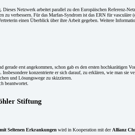
tig. Dieses Netzwerk arbeitet parallel zu den Europäischen Referenz-N
n zu verbessern. Für das Marfan-Syndrom ist das ERN für vasculäre (d
eterin einen Überblick über ihre Arbeit gegeben. Weitere Informatio
 gerade erst angekommen, schon gab es den ersten hochkarätigen Vortr
nsbesondere konzentrierte er sich darauf, zu erklären, wie man sie v
achen und Lösungswege zu skizzieren.
ch beantwortet.
hler Stiftung
 mit Seltenen Erkrankungen
wird in Kooperation mit der
Allianz Ch