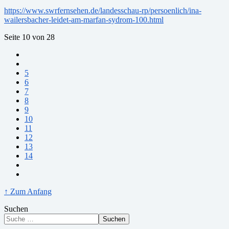
https://www.swrfernsehen.de/landesschau-rp/persoenlich/ina-
wailersbacher-leidet-am-marfan-sydrom-100.html
Seite 10 von 28
5
6
7
8
9
10
11
12
13
14
↑ Zum Anfang
Suchen
Suchen