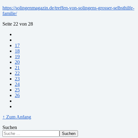
https://solingenmagazin.de/treffen-von-solingens-grosser-selbsthilfe-
familie/
Seite 22 von 28
17
18
19
20
21
22
23
24
25
26
↑ Zum Anfang
Suchen
Suchen