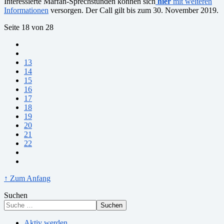
Interessierte Marfan-Sprechstunden können sich
hier
mit weiteren
Informationen
versorgen. Der Call gilt bis zum 30. November 2019.
Seite 18 von 28
13
14
15
16
17
18
19
20
21
22
↑ Zum Anfang
Suchen
Suchen
Aktiv werden