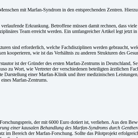
on Menschen mit Marfan-Syndrom in den entsprechenden Zentren. Hier
verlaufende Erkrankung. Betroffene müssen damit rechnen, dass viele 
linäres Team erreicht werden. Ein umfangreicher Artikel legt jetzt in d
turen sind erforderlich, welche Fachdisziplinen werden gebraucht, wel
niken kooperieren, wie ist das Verhältnis zu anderen Strukturen des 
Erstautor ist der Gründer des ersten Marfan-Zentrums in Deutschland, S
so zu Wort, wie Vertreter der verschiedenen beteiligten ärztlichen Fac
 Darstellung einer Marfan-Klinik und ihrer medizinischen Leistungen, di
g eines Marfan-Zentrums.
Forschungspreis, der mit 6000 Euro dotiert ist, verliehen. Aus den B
erung einer kausalen Behandlung des Marfan-Syndroms durch Genther
atz im Bereich der Marfan-Forschung. Sollte das Pilotprojekt erfolgrei