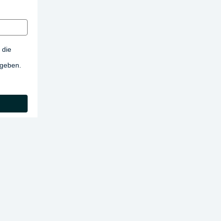
 die
egeben.