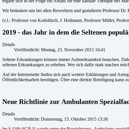
ergäbe sich in der Folge ein Ansatz für eine kausale Therapie des M
Wir bedanken uns bei allen Bewerbern und gratulieren Professor Dr. 
(v.l.: Professor von Kodolitsch, J. Heilmann, Professor Müller, Profe
2019 - das Jahr in dem die Seltenen popul
Details
Veröffentlicht: Montag, 23. November 2015 16:41
Seltene Erkrankungen können immer Aufmerksamkeit brauchen. Daher
seltenen Erkrankungen zu erheben. Wer sich dafür stark machen möcht
Auf der Internetseite finden sich auch weitere Erklärungen und Anreg
Öffentlichkeitsarbeit benötigen. Über eine direkte Beteiligung kann z
Neue Richtlinie zur Ambulanten Spezialf
Details
Veröffentlicht: Donnerstag, 15. Oktober 2015 13:36
Im § 116b SGB V wurde unter der Bezeichnung „Ambulante spezialfac