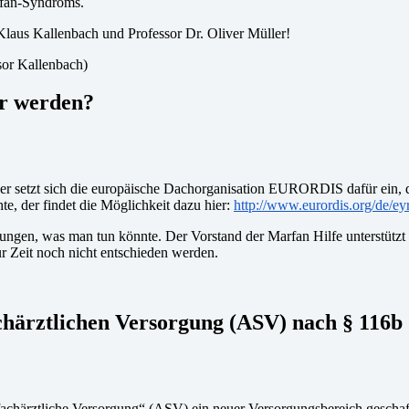
arfan-Syndroms.
Klaus Kallenbach und Professor Dr. Oliver Müller!
ssor Kallenbach)
är werden?
 setzt sich die europäische Dachorganisation EURORDIS dafür ein, d
e, der findet die Möglichkeit dazu hier:
http://www.eurordis.org/de/e
ungen, was man tun könnte. Der Vorstand der Marfan Hilfe unterstützt 
ur Zeit noch nicht entschieden werden.
achärztlichen Versorgung (ASV) nach § 116
härztliche Versorgung“ (ASV) ein neuer Versorgungsbereich geschaff