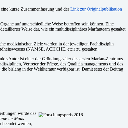
zu eine kurze Zusammenfassung und der
Link zur Originalpublikation
Organe auf unterschiedliche Weise betroffen sein können. Eine
etaillierter Weise dar, wie ein multidisziplinäres Marfanteam gestaltet
che medizinischen Ziele werden in der jeweiligen Fachdisziplin
Gesundheitswesens (NAMSE, ACHCHE, etc.) zu gestalten.
enior-Autor ist einer der Gründungsväter des ersten Marfan-Zentrums
hdisziplinen, Vertreter der Pflege, des Qualitätsmanagements und des
e bislang in der Weltliteratur verfügbar ist. Damit setzt der Beitrag
ewerbungen wurde das
apie im Maus-
ch beendet werden,