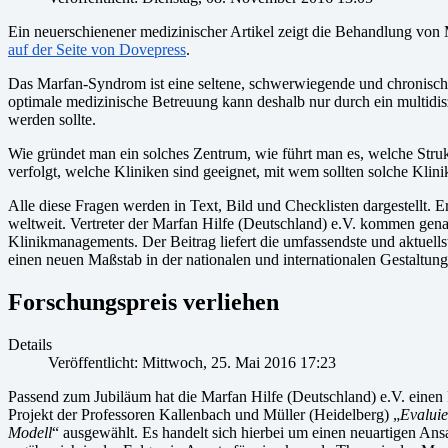
Ein neuerschienener medizinischer Artikel zeigt die Behandlung v
auf der Seite von Dovepress
.
Das Marfan-Syndrom ist eine seltene, schwerwiegende und chronisch 
optimale medizinische Betreuung kann deshalb nur durch ein multidiszip
werden sollte.
Wie gründet man ein solches Zentrum, wie führt man es, welche Struk
verfolgt, welche Kliniken sind geeignet, mit wem sollten solche Kli
Alle diese Fragen werden in Text, Bild und Checklisten dargestellt. 
weltweit. Vertreter der Marfan Hilfe (Deutschland) e.V. kommen genau
Klinikmanagements. Der Beitrag liefert die umfassendste und aktuellste
einen neuen Maßstab in der nationalen und internationalen Gestaltun
Forschungspreis verliehen
Details
Veröffentlicht: Mittwoch, 25. Mai 2016 17:23
Passend zum Jubiläum hat die Marfan Hilfe (Deutschland) e.V. einen 
Projekt der Professoren Kallenbach und Müller (Heidelberg) „
Evalui
Modell
“ ausgewählt. Es handelt sich hierbei um einen neuartigen Ans