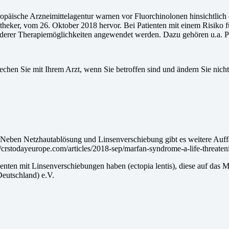
opäische Arzneimittelagentur warnen vor Fluorchinolonen hinsichtlich
theker, vom 26. Oktober 2018 hervor. Bei Patienten mit einem Risiko f
derer Therapiemöglichkeiten angewendet werden. Dazu gehören u.a. P
echen Sie mit Ihrem Arzt, wenn Sie betroffen sind und ändern Sie nich
eben Netzhautablösung und Linsenverschiebung gibt es weitere Auffä
crstodayeurope.com/articles/2018-sep/marfan-syndrome-a-life-threaten
tienten mit Linsenverschiebungen haben (ectopia lentis), diese auf das
Deutschland) e.V.