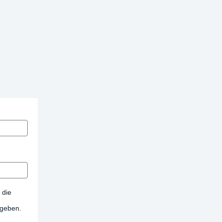
 die
egeben.