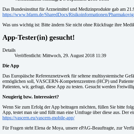
Das Bundesinstitut für Arzneimittel und Medizinprodukte gab am 21.9
https://www.bfarm.de/SharedDocs/Risikoinformationen/Pharmakovig
Was uns wichtig ist: Bitte ändern Sie nicht ohne Rückfrage ihre Medik
App-Tester(in) gesucht!
Details
Veröffentlicht: Mittwoch, 29. August 2018 11:39
Die App
Das Europäische Referenznetzwerk für seltene multisystemische Gef
ermöglichen soll, VASCERN-Kompetenzzentren (HCP) und Patientenver
Patienten, wir, gefragt, diese App zu testen. Gesucht werden Freiwil
Neugierig bzw. Interessiert?
Wenn Sie zum Erfolg der App beitragen möchten, füllen Sie bitte fo
App, testet man sie und füllt man eine Umfrage über diese aus. De
https://vascern.eu/vascern-mobile-app/
Für Fragen steht Elena de Moya, unsere ePAG-Beauftragte, zur Ver