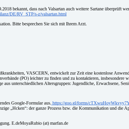
.2018 bekannt, dass nach Valsartan auch weitere Sartane überprüft we
ilanz/DE/RV_STP/s-z/valsartan.html
ation. Bitte besprechen Sie sich mit Ihrem Arzt.
äßkrankheiten, VASCERN, entwickelt zur Zeit eine kostenlose Anwendu
bände (PO) leichter zu finden und zu kontaktieren, insbesondere we
lige aus unterschiedlichen Altersgruppen: Jugendliche, Erwachsene, Seni
lgendes Google-Formular aus.
https://goo.gl/forms/cTXwuHoyWkvyy7
r einzige „Hcken“: der ganze Prozess bzw. die Kommunikation und die
fügung. E.deMoyaRubio (at) marfan.de