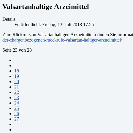
Valsartanhaltige Arzeimittel
Details
Veröffentlicht: Freitag, 13. Juli 2018 17:55
Zum Rückruf von Valsartanhaltigen Arzneimitteln finden Sie Informa
der-chargenbezogenen-rueckrufe-valsartan-haltiger-arzneimittel/
Seite 23 von 28
18
19
20
21
22
23
24
25
26
27