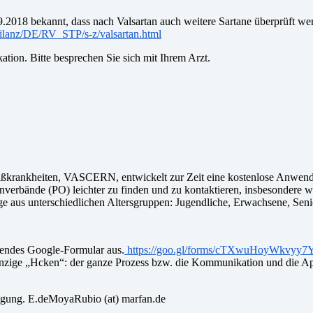
.2018 bekannt, dass nach Valsartan auch weitere Sartane überprüft we
ilanz/DE/RV_STP/s-z/valsartan.html
ation. Bitte besprechen Sie sich mit Ihrem Arzt.
äßkrankheiten, VASCERN, entwickelt zur Zeit eine kostenlose Anwendu
bände (PO) leichter zu finden und zu kontaktieren, insbesondere we
lige aus unterschiedlichen Altersgruppen: Jugendliche, Erwachsene, Seni
lgendes Google-Formular aus.
https://goo.gl/forms/cTXwuHoyWkvyy7
r einzige „Hcken“: der ganze Prozess bzw. die Kommunikation und die
fügung. E.deMoyaRubio (at) marfan.de