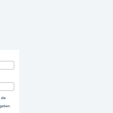
 die
egeben.