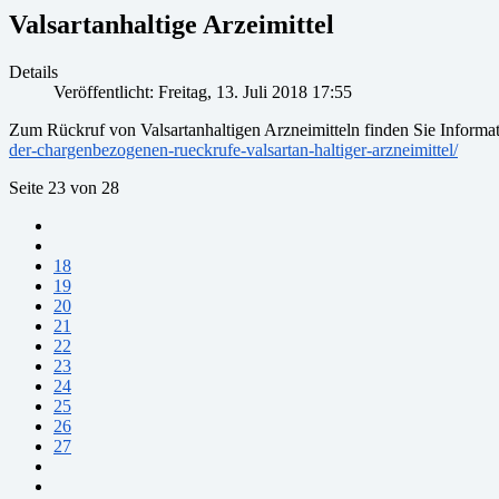
Valsartanhaltige Arzeimittel
Details
Veröffentlicht: Freitag, 13. Juli 2018 17:55
Zum Rückruf von Valsartanhaltigen Arzneimitteln finden Sie Informa
der-chargenbezogenen-rueckrufe-valsartan-haltiger-arzneimittel/
Seite 23 von 28
18
19
20
21
22
23
24
25
26
27