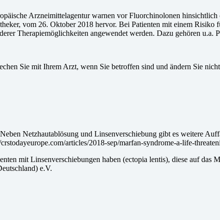
opäische Arzneimittelagentur warnen vor Fluorchinolonen hinsichtlich
theker, vom 26. Oktober 2018 hervor. Bei Patienten mit einem Risiko f
derer Therapiemöglichkeiten angewendet werden. Dazu gehören u.a. P
echen Sie mit Ihrem Arzt, wenn Sie betroffen sind und ändern Sie nich
eben Netzhautablösung und Linsenverschiebung gibt es weitere Auffä
crstodayeurope.com/articles/2018-sep/marfan-syndrome-a-life-threaten
tienten mit Linsenverschiebungen haben (ectopia lentis), diese auf das
Deutschland) e.V.