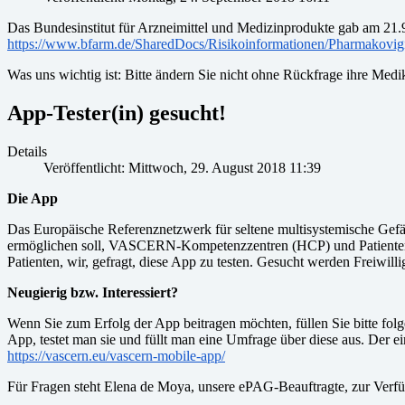
Das Bundesinstitut für Arzneimittel und Medizinprodukte gab am 21.9
https://www.bfarm.de/SharedDocs/Risikoinformationen/Pharmakovig
Was uns wichtig ist: Bitte ändern Sie nicht ohne Rückfrage ihre Medik
App-Tester(in) gesucht!
Details
Veröffentlicht: Mittwoch, 29. August 2018 11:39
Die App
Das Europäische Referenznetzwerk für seltene multisystemische Gef
ermöglichen soll, VASCERN-Kompetenzzentren (HCP) und Patientenver
Patienten, wir, gefragt, diese App zu testen. Gesucht werden Freiwil
Neugierig bzw. Interessiert?
Wenn Sie zum Erfolg der App beitragen möchten, füllen Sie bitte fo
App, testet man sie und füllt man eine Umfrage über diese aus. De
https://vascern.eu/vascern-mobile-app/
Für Fragen steht Elena de Moya, unsere ePAG-Beauftragte, zur Ver