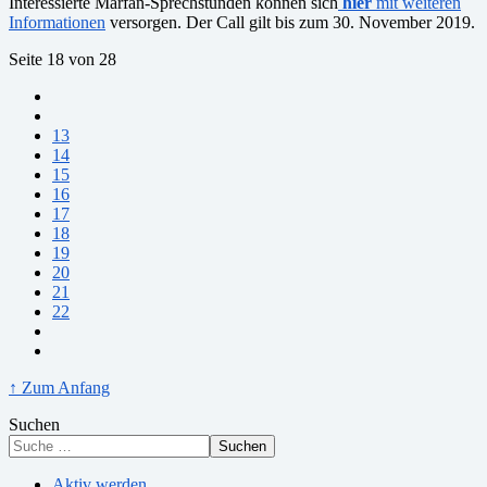
Interessierte Marfan-Sprechstunden können sich
hier
mit weiteren
Informationen
versorgen. Der Call gilt bis zum 30. November 2019.
Seite 18 von 28
13
14
15
16
17
18
19
20
21
22
↑ Zum Anfang
Suchen
Suchen
Aktiv werden