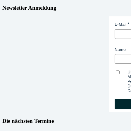
Newsletter Anmeldung
E-Mail
Name
U
M
P
D
D
Die nächsten Termine