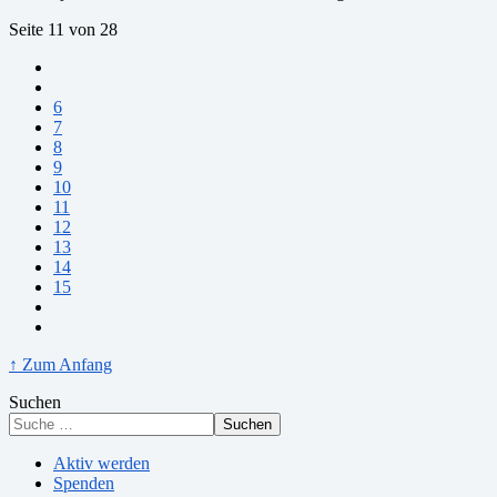
Seite 11 von 28
6
7
8
9
10
11
12
13
14
15
↑ Zum Anfang
Suchen
Suchen
Aktiv werden
Spenden