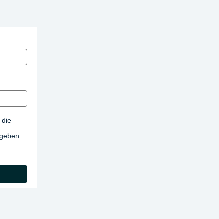
 die
egeben.