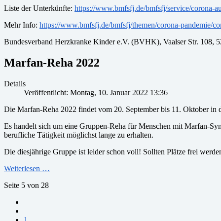
Liste der Unterkünfte:
https://www.bmfsfj.de/bmfsfj/service/corona-au
Mehr Info:
https://www.bmfsfj.de/bmfsfj/themen/corona-pandemie/cor
Bundesverband Herzkranke Kinder e.V. (BVHK), Vaalser Str. 108, 5
Marfan-Reha 2022
Details
Veröffentlicht: Montag, 10. Januar 2022 13:36
Die Marfan-Reha 2022 findet vom 20. September bis 11. Oktober in d
Es handelt sich um eine Gruppen-Reha für Menschen mit Marfan-Syn
berufliche Tätigkeit möglichst lange zu erhalten.
Die diesjährige Gruppe ist leider schon voll! Sollten Plätze frei werden
Weiterlesen …
Seite 5 von 28
1