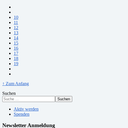
10
11
12
13
14
15
16
17
18
19
↑ Zum Anfang
Suchen
Suchen
Aktiv werden
Spenden
Newsletter Anmeldung