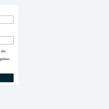
 die
egeben.