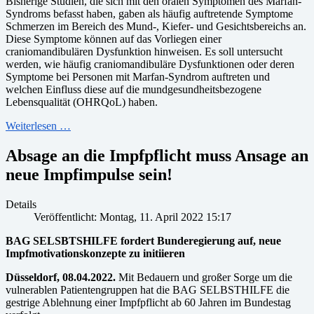
Bisherige Studien, die sich mit den oralen Symptomen des Marfan-
Syndroms befasst haben, gaben als häufig auftretende Symptome
Schmerzen im Bereich des Mund-, Kiefer- und Gesichtsbereichs an.
Diese Symptome können auf das Vorliegen einer
craniomandibulären Dysfunktion hinweisen. Es soll untersucht
werden, wie häufig craniomandibuläre Dysfunktionen oder deren
Symptome bei Personen mit Marfan-Syndrom auftreten und
welchen Einfluss diese auf die mundgesundheitsbezogene
Lebensqualität (OHRQoL) haben.
Weiterlesen …
Absage an die Impfpflicht muss Ansage an
neue Impfimpulse sein!
Details
Veröffentlicht: Montag, 11. April 2022 15:17
BAG SELSBTSHILFE fordert Bunderegierung auf, neue
Impfmotivationskonzepte zu initiieren
Düsseldorf, 08.04.2022.
Mit Bedauern und großer Sorge um die
vulnerablen Patientengruppen hat die BAG SELBSTHILFE die
gestrige Ablehnung einer Impfpflicht ab 60 Jahren im Bundestag