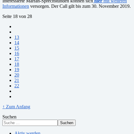
Interessierte Marfan-Sprechstunden können sich
hier
mit weiteren
Informationen
versorgen. Der Call gilt bis zum 30. November 2019.
Seite 18 von 28
13
14
15
16
17
18
19
20
21
22
↑ Zum Anfang
Suchen
Suchen
Aktiv werden