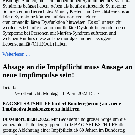
Bisherige Studien, die sich mit den oralen Symptomen des Marfan-
Syndroms befasst haben, gaben als häufig auftretende Symptome
Schmerzen im Bereich des Mund-, Kiefer- und Gesichtsbereichs an.
Diese Symptome können auf das Vorliegen einer
craniomandibulären Dysfunktion hinweisen. Es soll untersucht
werden, wie häufig craniomandibuläre Dysfunktionen oder deren
Symptome bei Personen mit Marfan-Syndrom auftreten und
welchen Einfluss diese auf die mundgesundheitsbezogene
Lebensqualität (OHRQoL) haben.
Weiterlesen …
Absage an die Impfpflicht muss Ansage an
neue Impfimpulse sein!
Details
Veröffentlicht: Montag, 11. April 2022 15:17
BAG SELSBTSHILFE fordert Bunderegierung auf, neue
Impfmotivationskonzepte zu initiieren
Düsseldorf, 08.04.2022.
Mit Bedauern und großer Sorge um die
vulnerablen Patientengruppen hat die BAG SELBSTHILFE die
gestrige Ablehnung einer Impfpflicht ab 60 Jahren im Bundestag