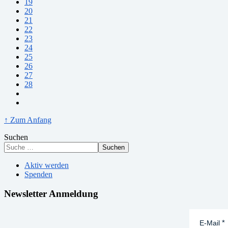
19
20
21
22
23
24
25
26
27
28
↑ Zum Anfang
Suchen
Suchen
Aktiv werden
Spenden
Newsletter Anmeldung
E-Mail