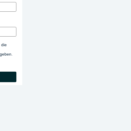
 die
egeben.