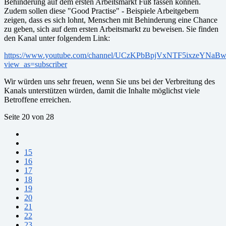
Behinderung auf dem ersten Arbeitsmarkt Fuß fassen können.
Zudem sollen diese "Good Practise" - Beispiele Arbeitgebern
zeigen, dass es sich lohnt, Menschen mit Behinderung eine Chance
zu geben, sich auf dem ersten Arbeitsmarkt zu beweisen. Sie finden
den Kanal unter folgendem Link:
https://www.youtube.com/channel/UCzKPbBpjVxNTF5ixzeYNaB
view_as=subscriber
Wir würden uns sehr freuen, wenn Sie uns bei der Verbreitung des
Kanals unterstützen würden, damit die Inhalte möglichst viele
Betroffene erreichen.
Seite 20 von 28
15
16
17
18
19
20
21
22
23