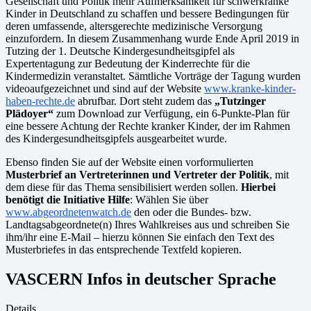
Gesellschaft und Politik mehr Aufmerksamkeit für schwerkranke
Kinder in Deutschland zu schaffen und bessere Bedingungen für
deren umfassende, altersgerechte medizinische Versorgung
einzufordern. In diesem Zusammenhang wurde Ende April 2019 in
Tutzing der 1. Deutsche Kindergesundheitsgipfel als
Expertentagung zur Bedeutung der Kinderrechte für die
Kindermedizin veranstaltet. Sämtliche Vorträge der Tagung wurden
videoaufgezeichnet und sind auf der Website
www.kranke-kinder-
haben-rechte.de
abrufbar. Dort steht zudem das
„Tutzinger
Plädoyer“
zum Download zur Verfügung, ein 6-Punkte-Plan für
eine bessere Achtung der Rechte kranker Kinder, der im Rahmen
des Kindergesundheitsgipfels ausgearbeitet wurde.
Ebenso finden Sie auf der Website einen vorformulierten
Musterbrief an Vertreterinnen und Vertreter der Politik
, mit
dem diese für das Thema sensibilisiert werden sollen.
Hierbei
benötigt die Initiative Hilfe
: Wählen Sie über
www.abgeordnetenwatch.de
den oder die Bundes- bzw.
Landtagsabgeordnete(n) Ihres Wahlkreises aus und schreiben Sie
ihm/ihr eine E-Mail – hierzu können Sie einfach den Text des
Musterbriefes in das entsprechende Textfeld kopieren.
VASCERN Infos in deutscher Sprache
Details