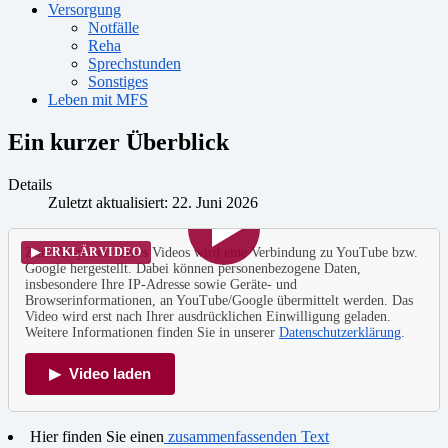
Versorgung
Notfälle
Reha
Sprechstunden
Sonstiges
Leben mit MFS
Ein kurzer Überblick
Details
Zuletzt aktualisiert: 22. Juni 2026
Zum Abspielen dieses Videos wird eine Verbindung zu YouTube bzw.
▶ ERKLÄRVIDEO
Google hergestellt. Dabei können personenbezogene Daten,
insbesondere Ihre IP-Adresse sowie Geräte- und
Browserinformationen, an YouTube/Google übermittelt werden. Das
Video wird erst nach Ihrer ausdrücklichen Einwilligung geladen.
Weitere Informationen finden Sie in unserer
Datenschutzerklärung
.
▶ Video laden
Hier finden Sie einen
zusammenfassenden Text