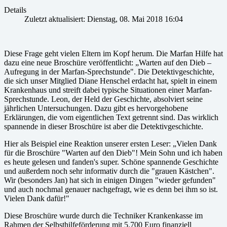
Details
Zuletzt aktualisiert: Dienstag, 08. Mai 2018 16:04
Diese Frage geht vielen Eltern im Kopf herum. Die Marfan Hilfe hat
dazu eine neue Broschüre veröffentlicht: „Warten auf den Dieb –
Aufregung in der Marfan-Sprechstunde". Die Detektivgeschichte,
die sich unser Mitglied Diane Henschel erdacht hat, spielt in einem
Krankenhaus und streift dabei typische Situationen einer Marfan-
Sprechstunde. Leon, der Held der Geschichte, absolviert seine
jährlichen Untersuchungen. Dazu gibt es hervorgehobene
Erklärungen, die vom eigentlichen Text getrennt sind. Das wirklich
spannende in dieser Broschüre ist aber die Detektivgeschichte.
Hier als Beispiel eine Reaktion unserer ersten Leser: „Vielen Dank
für die Broschüre "Warten auf den Dieb"! Mein Sohn und ich haben
es heute gelesen und fanden's super. Schöne spannende Geschichte
und außerdem noch sehr informativ durch die "grauen Kästchen".
Wir (besonders Jan) hat sich in einigen Dingen "wieder gefunden"
und auch nochmal genauer nachgefragt, wie es denn bei ihm so ist.
Vielen Dank dafür!"
Diese Broschüre wurde durch die Techniker Krankenkasse im
Rahmen der Selbsthilfeförderung mit 5.700 Euro finanziell