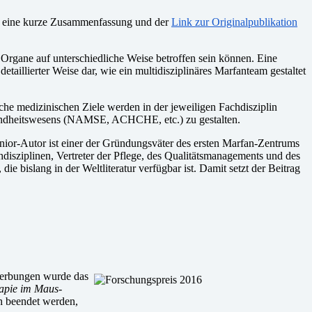
zu eine kurze Zusammenfassung und der
Link zur Originalpublikation
Organe auf unterschiedliche Weise betroffen sein können. Eine
etaillierter Weise dar, wie ein multidisziplinäres Marfanteam gestaltet
che medizinischen Ziele werden in der jeweiligen Fachdisziplin
Gesundheitswesens (NAMSE, ACHCHE, etc.) zu gestalten.
enior-Autor ist einer der Gründungsväter des ersten Marfan-Zentrums
hdisziplinen, Vertreter der Pflege, des Qualitätsmanagements und des
e bislang in der Weltliteratur verfügbar ist. Damit setzt der Beitrag
ewerbungen wurde das
apie im Maus-
ch beendet werden,