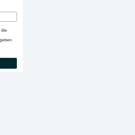
 die
egeben.