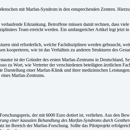
on Menschen mit Marfan-Syndrom in den entsprechenden Zentren. Hier
verlaufende Erkrankung. Betroffene müssen damit rechnen, dass viele 
linäres Team erreicht werden. Ein umfangreicher Artikel legt jetzt in d
turen sind erforderlich, welche Fachdisziplinen werden gebraucht, wel
niken kooperieren, wie ist das Verhältnis zu anderen Strukturen des 
Erstautor ist der Gründer des ersten Marfan-Zentrums in Deutschland, S
so zu Wort, wie Vertreter der verschiedenen beteiligten ärztlichen Fac
 Darstellung einer Marfan-Klinik und ihrer medizinischen Leistungen, di
g eines Marfan-Zentrums.
Forschungspreis, der mit 6000 Euro dotiert ist, verliehen. Aus den B
erung einer kausalen Behandlung des Marfan-Syndroms durch Genther
atz im Bereich der Marfan-Forschung. Sollte das Pilotprojekt erfolgrei