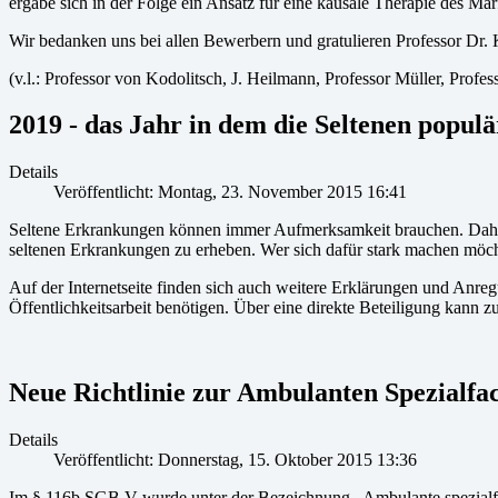
ergäbe sich in der Folge ein Ansatz für eine kausale Therapie des M
Wir bedanken uns bei allen Bewerbern und gratulieren Professor Dr. 
(v.l.: Professor von Kodolitsch, J. Heilmann, Professor Müller, Profe
2019 - das Jahr in dem die Seltenen popul
Details
Veröffentlicht: Montag, 23. November 2015 16:41
Seltene Erkrankungen können immer Aufmerksamkeit brauchen. Daher
seltenen Erkrankungen zu erheben. Wer sich dafür stark machen möcht
Auf der Internetseite finden sich auch weitere Erklärungen und Anreg
Öffentlichkeitsarbeit benötigen. Über eine direkte Beteiligung kann z
Neue Richtlinie zur Ambulanten Spezialf
Details
Veröffentlicht: Donnerstag, 15. Oktober 2015 13:36
Im § 116b SGB V wurde unter der Bezeichnung „Ambulante spezialfac