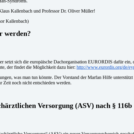
arfan-Syndroms.
Klaus Kallenbach und Professor Dr. Oliver Müller!
ssor Kallenbach)
är werden?
 setzt sich die europäische Dachorganisation EURORDIS dafür ein, d
e, der findet die Möglichkeit dazu hier:
http://www.eurordis.org/de/e
ungen, was man tun könnte. Der Vorstand der Marfan Hilfe unterstützt 
ur Zeit noch nicht entschieden werden.
achärztlichen Versorgung (ASV) nach § 116
härztliche Versorgung“ (ASV) ein neuer Versorgungsbereich geschaff