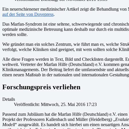
Ein neuerschienener medizinischer Artikel zeigt die Behandlung v
auf der Seite von Dovepress
.
Das Marfan-Syndrom ist eine seltene, schwerwiegende und chronisch 
optimale medizinische Betreuung kann deshalb nur durch ein multidiszip
werden sollte.
Wie gründet man ein solches Zentrum, wie führt man es, welche Struk
verfolgt, welche Kliniken sind geeignet, mit wem sollten solche Kli
Alle diese Fragen werden in Text, Bild und Checklisten dargestellt. 
weltweit. Vertreter der Marfan Hilfe (Deutschland) e.V. kommen genau
Klinikmanagements. Der Beitrag liefert die umfassendste und aktuellste
einen neuen Maßstab in der nationalen und internationalen Gestaltun
Forschungspreis verliehen
Details
Veröffentlicht: Mittwoch, 25. Mai 2016 17:23
Passend zum Jubiläum hat die Marfan Hilfe (Deutschland) e.V. einen 
Projekt der Professoren Kallenbach und Müller (Heidelberg) „
Evalui
Modell
“ ausgewählt. Es handelt sich hierbei um einen neuartigen Ans