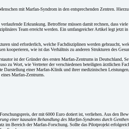
on Menschen mit Marfan-Syndrom in den entsprechenden Zentren. Hier
verlaufende Erkrankung. Betroffene müssen damit rechnen, dass viele 
linäres Team erreicht werden. Ein umfangreicher Artikel legt jetzt in d
turen sind erforderlich, welche Fachdisziplinen werden gebraucht, wel
niken kooperieren, wie ist das Verhältnis zu anderen Strukturen des 
Erstautor ist der Gründer des ersten Marfan-Zentrums in Deutschland, S
so zu Wort, wie Vertreter der verschiedenen beteiligten ärztlichen Fac
 Darstellung einer Marfan-Klinik und ihrer medizinischen Leistungen, di
g eines Marfan-Zentrums.
Forschungspreis, der mit 6000 Euro dotiert ist, verliehen. Aus den B
erung einer kausalen Behandlung des Marfan-Syndroms durch Genther
atz im Bereich der Marfan-Forschung. Sollte das Pilotprojekt erfolgrei