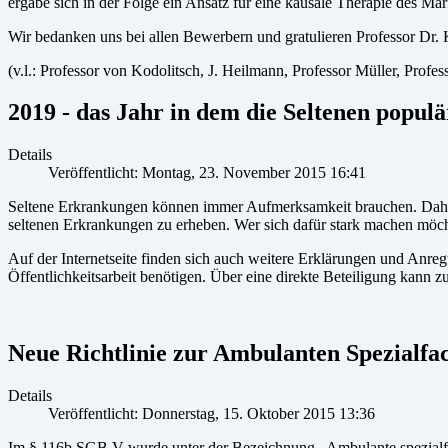
ergäbe sich in der Folge ein Ansatz für eine kausale Therapie des M
Wir bedanken uns bei allen Bewerbern und gratulieren Professor Dr. 
(v.l.: Professor von Kodolitsch, J. Heilmann, Professor Müller, Profe
2019 - das Jahr in dem die Seltenen popul
Details
Veröffentlicht: Montag, 23. November 2015 16:41
Seltene Erkrankungen können immer Aufmerksamkeit brauchen. Daher
seltenen Erkrankungen zu erheben. Wer sich dafür stark machen möcht
Auf der Internetseite finden sich auch weitere Erklärungen und Anreg
Öffentlichkeitsarbeit benötigen. Über eine direkte Beteiligung kann z
Neue Richtlinie zur Ambulanten Spezialf
Details
Veröffentlicht: Donnerstag, 15. Oktober 2015 13:36
Im § 116b SGB V wurde unter der Bezeichnung „Ambulante spezialfac