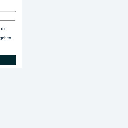
 die
egeben.