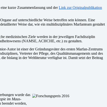
zu eine kurze Zusammenfassung und der
Link zur Originalpublikation
Organe auf unterschiedliche Weise betroffen sein können. Eine
etaillierter Weise dar, wie ein multidisziplinäres Marfanteam gestaltet
che medizinischen Ziele werden in der jeweiligen Fachdisziplin
Gesundheitswesens (NAMSE, ACHCHE, etc.) zu gestalten.
enior-Autor ist einer der Gründungsväter des ersten Marfan-Zentrums
hdisziplinen, Vertreter der Pflege, des Qualitätsmanagements und des
e bislang in der Weltliteratur verfügbar ist. Damit setzt der Beitrag
ewerbungen wurde das
apie im Maus-
ch beendet werden,