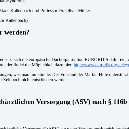
arfan-Syndroms.
Klaus Kallenbach und Professor Dr. Oliver Müller!
ssor Kallenbach)
är werden?
 setzt sich die europäische Dachorganisation EURORDIS dafür ein, d
e, der findet die Möglichkeit dazu hier:
http://www.eurordis.org/de/e
ungen, was man tun könnte. Der Vorstand der Marfan Hilfe unterstützt 
ur Zeit noch nicht entschieden werden.
achärztlichen Versorgung (ASV) nach § 116
härztliche Versorgung“ (ASV) ein neuer Versorgungsbereich geschaff