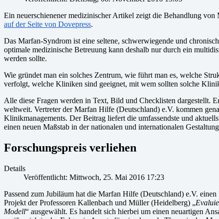
Ein neuerschienener medizinischer Artikel zeigt die Behandlung v
auf der Seite von Dovepress
.
Das Marfan-Syndrom ist eine seltene, schwerwiegende und chronisch 
optimale medizinische Betreuung kann deshalb nur durch ein multidiszip
werden sollte.
Wie gründet man ein solches Zentrum, wie führt man es, welche Struk
verfolgt, welche Kliniken sind geeignet, mit wem sollten solche Kli
Alle diese Fragen werden in Text, Bild und Checklisten dargestellt. 
weltweit. Vertreter der Marfan Hilfe (Deutschland) e.V. kommen genau
Klinikmanagements. Der Beitrag liefert die umfassendste und aktuellste
einen neuen Maßstab in der nationalen und internationalen Gestaltun
Forschungspreis verliehen
Details
Veröffentlicht: Mittwoch, 25. Mai 2016 17:23
Passend zum Jubiläum hat die Marfan Hilfe (Deutschland) e.V. einen 
Projekt der Professoren Kallenbach und Müller (Heidelberg) „
Evalui
Modell
“ ausgewählt. Es handelt sich hierbei um einen neuartigen Ans