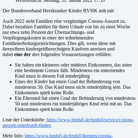
Veröffentlicht: Montag, 31. Januar 2022 17:53
Der Bundesverband Herzkranker Kinder BVHK teilt mit:
Auch 2022 steht Familien eine vergünstigte Corona-Auszeit zu.
Dabei bezahlen Familien für ihren Urlaub von bis zu einer Woche
nur etwa zehn Prozent der Übernachtungs- und
Verpflegungskosten in einer der teilnehmenden
Familienerholungseinrichtungen. Dies gilt, wenn diese mit
ihrem/ihren kindergeldberechtigten Kind/ern anreisen und
dabei
eine der
drei folgenden Voraussetzungen erfüllen:
Sie haben ein kleineres oder mittleres Einkommen, das unter
eine bestimmte Grenze fällt. Mindestens ein mitreisendes
Kind muss in diesem Fall minderjährig
Eines der Kinder hat einen Grad der Behinderung von
mindestens 50. Das Kind muss nicht minderjährig sein. Das
Einkommen spielt keine Rolle.
Ein Elternteil hat einen Grad der Behinderung von mindestens
50 und mindestens ein minderjähriges Kind reist mit an. Das
Einkommen spielt keine Rolle.
Liste der Unterkünfte:
https://www.bmfsfj.de/bmfsfj/service/corona-
auszeit-unterkunft-finden
Mehr Info:
https://www.bmfsfj.de/bmfsfj/themen/corona-