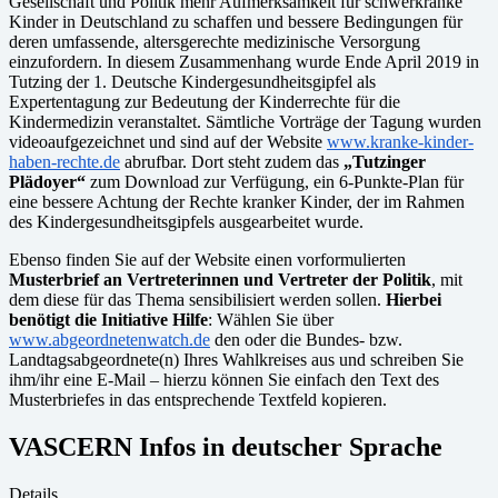
Gesellschaft und Politik mehr Aufmerksamkeit für schwerkranke
Kinder in Deutschland zu schaffen und bessere Bedingungen für
deren umfassende, altersgerechte medizinische Versorgung
einzufordern. In diesem Zusammenhang wurde Ende April 2019 in
Tutzing der 1. Deutsche Kindergesundheitsgipfel als
Expertentagung zur Bedeutung der Kinderrechte für die
Kindermedizin veranstaltet. Sämtliche Vorträge der Tagung wurden
videoaufgezeichnet und sind auf der Website
www.kranke-kinder-
haben-rechte.de
abrufbar. Dort steht zudem das
„Tutzinger
Plädoyer“
zum Download zur Verfügung, ein 6-Punkte-Plan für
eine bessere Achtung der Rechte kranker Kinder, der im Rahmen
des Kindergesundheitsgipfels ausgearbeitet wurde.
Ebenso finden Sie auf der Website einen vorformulierten
Musterbrief an Vertreterinnen und Vertreter der Politik
, mit
dem diese für das Thema sensibilisiert werden sollen.
Hierbei
benötigt die Initiative Hilfe
: Wählen Sie über
www.abgeordnetenwatch.de
den oder die Bundes- bzw.
Landtagsabgeordnete(n) Ihres Wahlkreises aus und schreiben Sie
ihm/ihr eine E-Mail – hierzu können Sie einfach den Text des
Musterbriefes in das entsprechende Textfeld kopieren.
VASCERN Infos in deutscher Sprache
Details