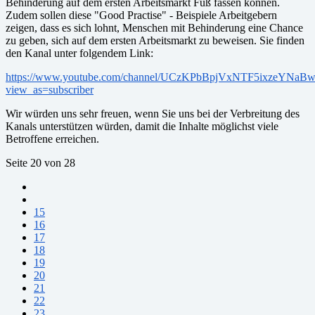
Behinderung auf dem ersten Arbeitsmarkt Fuß fassen können.
Zudem sollen diese "Good Practise" - Beispiele Arbeitgebern
zeigen, dass es sich lohnt, Menschen mit Behinderung eine Chance
zu geben, sich auf dem ersten Arbeitsmarkt zu beweisen. Sie finden
den Kanal unter folgendem Link:
https://www.youtube.com/channel/UCzKPbBpjVxNTF5ixzeYNaB
view_as=subscriber
Wir würden uns sehr freuen, wenn Sie uns bei der Verbreitung des
Kanals unterstützen würden, damit die Inhalte möglichst viele
Betroffene erreichen.
Seite 20 von 28
15
16
17
18
19
20
21
22
23