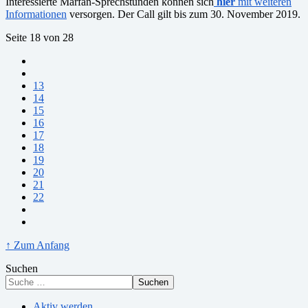
Interessierte Marfan-Sprechstunden können sich
hier
mit weiteren
Informationen
versorgen. Der Call gilt bis zum 30. November 2019.
Seite 18 von 28
13
14
15
16
17
18
19
20
21
22
↑ Zum Anfang
Suchen
Suchen
Aktiv werden