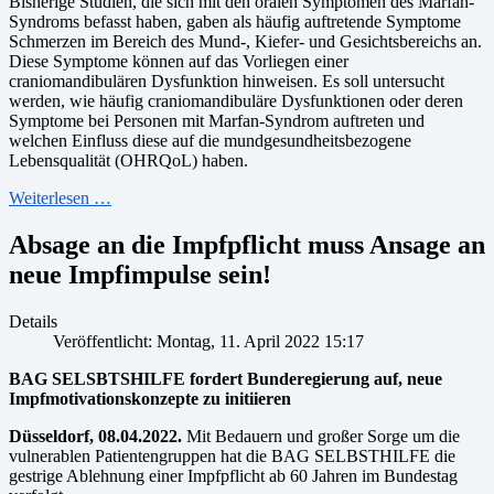
Bisherige Studien, die sich mit den oralen Symptomen des Marfan-
Syndroms befasst haben, gaben als häufig auftretende Symptome
Schmerzen im Bereich des Mund-, Kiefer- und Gesichtsbereichs an.
Diese Symptome können auf das Vorliegen einer
craniomandibulären Dysfunktion hinweisen. Es soll untersucht
werden, wie häufig craniomandibuläre Dysfunktionen oder deren
Symptome bei Personen mit Marfan-Syndrom auftreten und
welchen Einfluss diese auf die mundgesundheitsbezogene
Lebensqualität (OHRQoL) haben.
Weiterlesen …
Absage an die Impfpflicht muss Ansage an
neue Impfimpulse sein!
Details
Veröffentlicht: Montag, 11. April 2022 15:17
BAG SELSBTSHILFE fordert Bunderegierung auf, neue
Impfmotivationskonzepte zu initiieren
Düsseldorf, 08.04.2022.
Mit Bedauern und großer Sorge um die
vulnerablen Patientengruppen hat die BAG SELBSTHILFE die
gestrige Ablehnung einer Impfpflicht ab 60 Jahren im Bundestag