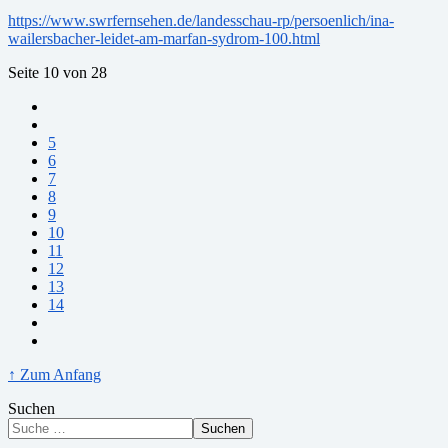
https://www.swrfernsehen.de/landesschau-rp/persoenlich/ina-
wailersbacher-leidet-am-marfan-sydrom-100.html
Seite 10 von 28
5
6
7
8
9
10
11
12
13
14
↑ Zum Anfang
Suchen
Suchen