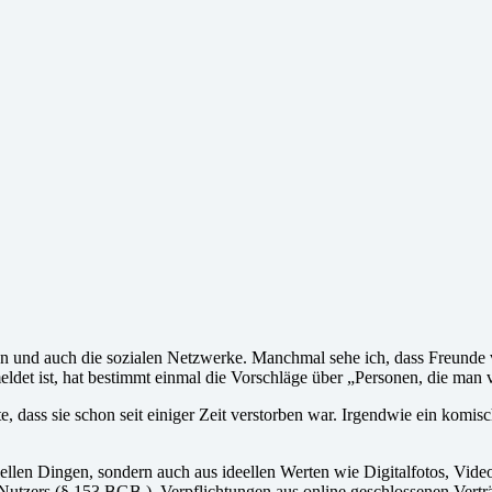
ren und auch die sozialen Netzwerke. Manchmal sehe ich, dass Freunde
et ist, hat bestimmt einmal die Vorschläge über „Personen, die man vi
e, dass sie schon seit einiger Zeit verstorben war. Irgendwie ein komi
eriellen Dingen, sondern auch aus ideellen Werten wie Digitalfotos, 
Nutzers (§ 153 BGB ). Verpflichtungen aus online geschlossenen Vertr