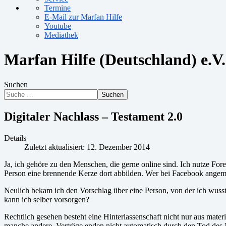
Termine
E-Mail zur Marfan Hilfe
Youtube
Mediathek
Marfan Hilfe (Deutschland) e.V.
Suchen
Suchen
Digitaler Nachlass – Testament 2.0
Details
Zuletzt aktualisiert: 12. Dezember 2014
Ja, ich gehöre zu den Menschen, die gerne online sind. Ich nutze Fo
Person eine brennende Kerze dort abbilden. Wer bei Facebook angemeld
Neulich bekam ich den Vorschlag über eine Person, von der ich wusst
kann ich selber vorsorgen?
Rechtlich gesehen besteht eine Hinterlassenschaft nicht nur aus mat
manche andere. Verträge enden nicht automatisch durch den Tod des 