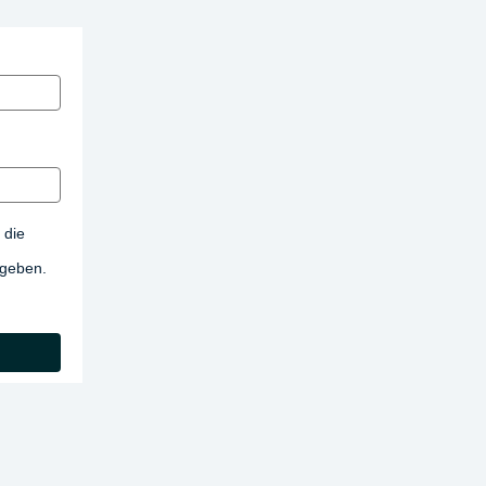
 die
egeben.