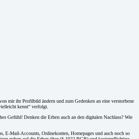
 von mir ihr Profilbild ändern und zum Gedenken an eine verstorbene
elleicht kennt“ verfolgt.
sches Gefühl! Denken die Erben auch an den digitalen Nachlass? Wie
Videos, E-Mail-Accounts, Onlinekonten, Homepages und auch noch so
ägen gehen auf die Erben über (§ 1922 BGB) und kostenpflichtige