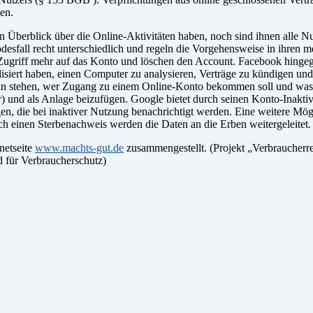
en.
n Überblick über die Online-Aktivitäten haben, noch sind ihnen alle N
sfall recht unterschiedlich und regeln die Vorgehensweise in ihren m
 Zugriff mehr auf das Konto und löschen den Account. Facebook hingegen
ialisiert haben, einen Computer zu analysieren, Verträge zu kündigen un
nn stehen, wer Zugang zu einem Online-Konto bekommen soll und was mit
 und als Anlage beizufügen. Google bietet durch seinen Konto-Inaktivi
, die bei inaktiver Nutzung benachrichtigt werden. Eine weitere Mögli
h einen Sterbenachweis werden die Daten an die Erben weitergeleitet.
rnetseite
www.machts-gut.de
zusammengestellt. (Projekt „Verbraucherrec
d für Verbraucherschutz)