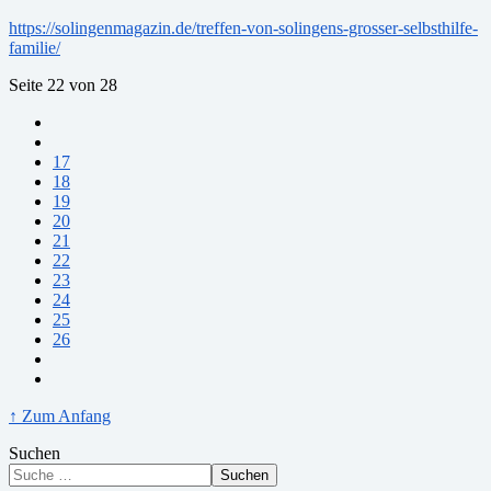
https://solingenmagazin.de/treffen-von-solingens-grosser-selbsthilfe-
familie/
Seite 22 von 28
17
18
19
20
21
22
23
24
25
26
↑ Zum Anfang
Suchen
Suchen