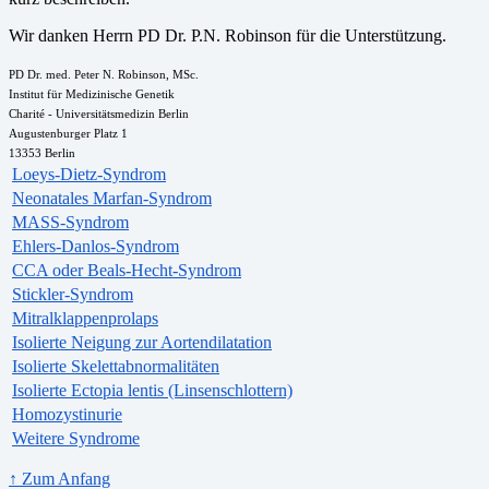
Wir danken Herrn PD Dr. P.N. Robinson für die Unterstützung.
PD Dr. med. Peter N. Robinson, MSc.
Institut für Medizinische Genetik
Charité - Universitätsmedizin Berlin
Augustenburger Platz 1
13353 Berlin
Loeys-Dietz-Syndrom
Neonatales Marfan-Syndrom
MASS-Syndrom
Ehlers-Danlos-Syndrom
CCA oder Beals-Hecht-Syndrom
Stickler-Syndrom
Mitralklappenprolaps
Isolierte Neigung zur Aortendilatation
Isolierte Skelettabnormalitäten
Isolierte Ectopia lentis (Linsenschlottern)
Homozystinurie
Weitere Syndrome
↑ Zum Anfang