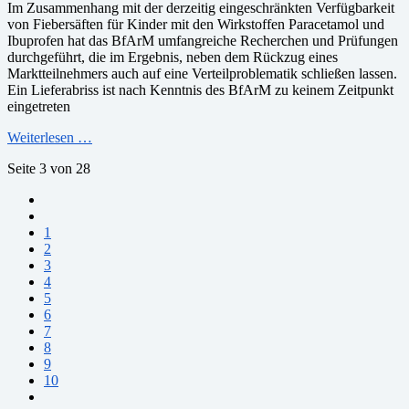
Im Zusammenhang mit der derzeitig eingeschränkten Verfügbarkeit
von Fiebersäften für Kinder mit den Wirkstoffen Paracetamol und
Ibuprofen hat das BfArM umfangreiche Recherchen und Prüfungen
durchgeführt, die im Ergebnis, neben dem Rückzug eines
Marktteilnehmers auch auf eine Verteilproblematik schließen lassen.
Ein Lieferabriss ist nach Kenntnis des BfArM zu keinem Zeitpunkt
eingetreten
Weiterlesen …
Seite 3 von 28
1
2
3
4
5
6
7
8
9
10