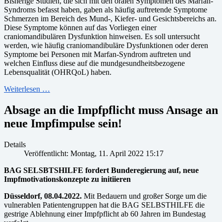
Bisherige Studien, die sich mit den oralen Symptomen des Marfan-
Syndroms befasst haben, gaben als häufig auftretende Symptome
Schmerzen im Bereich des Mund-, Kiefer- und Gesichtsbereichs an.
Diese Symptome können auf das Vorliegen einer
craniomandibulären Dysfunktion hinweisen. Es soll untersucht
werden, wie häufig craniomandibuläre Dysfunktionen oder deren
Symptome bei Personen mit Marfan-Syndrom auftreten und
welchen Einfluss diese auf die mundgesundheitsbezogene
Lebensqualität (OHRQoL) haben.
Weiterlesen …
Absage an die Impfpflicht muss Ansage an
neue Impfimpulse sein!
Details
Veröffentlicht: Montag, 11. April 2022 15:17
BAG SELSBTSHILFE fordert Bunderegierung auf, neue
Impfmotivationskonzepte zu initiieren
Düsseldorf, 08.04.2022.
Mit Bedauern und großer Sorge um die
vulnerablen Patientengruppen hat die BAG SELBSTHILFE die
gestrige Ablehnung einer Impfpflicht ab 60 Jahren im Bundestag