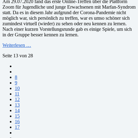
Am 29.07.2020 fand das erste Online-Treffen über die Plattform
Zoom für Jugendliche und junge Erwachsenen mit Marfan-Syndrom
statt. Da es in diesem Jahr aufgrund der Corona-Pandemie nicht
möglich war, sich persönlich zu treffen, war es umso schöner sich
zumindest virtuell (wieder) zu sehen oder neu kennen zu lernen.
Nach einer kurzen Vorstellungsrunde gab es einige Spiele, um sich
in der Gruppe besser kennen zu lernen.
Weiterlesen …
Seite 13 von 28
8
9
10
11
12
13
14
15
16
17