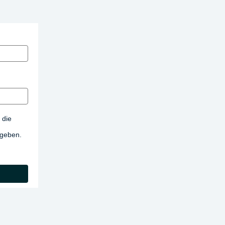
 die
egeben.