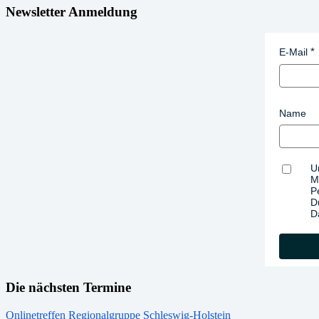
Newsletter Anmeldung
E-Mail
Name
U
M
P
D
D
Die nächsten Termine
Onlinetreffen Regionalgruppe Schleswig-Holstein