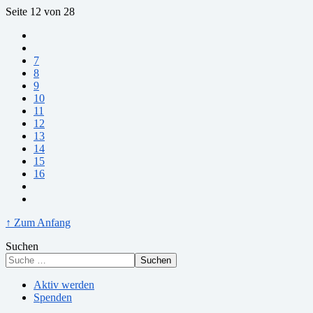
Seite 12 von 28
7
8
9
10
11
12
13
14
15
16
↑ Zum Anfang
Suchen
Suchen
Aktiv werden
Spenden